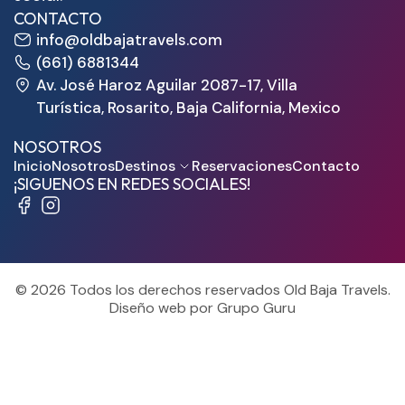
CONTACTO
info@oldbajatravels.com
(661) 6881344
Av. José Haroz Aguilar 2087-17, Villa
Turística, Rosarito, Baja California, Mexico
NOSOTROS
Inicio
Nosotros
Destinos
Reservaciones
Contacto
¡SIGUENOS EN REDES SOCIALES!
© 2026 Todos los derechos reservados Old Baja Travels.
Diseño web por Grupo Guru