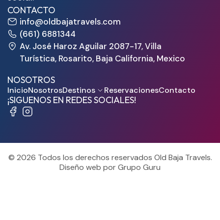
CONTACTO
info@oldbajatravels.com
(661) 6881344
Av. José Haroz Aguilar 2087-17, Villa
Turística, Rosarito, Baja California, Mexico
NOSOTROS
Inicio
Nosotros
Destinos
Reservaciones
Contacto
¡SIGUENOS EN REDES SOCIALES!
© 2026 Todos los derechos reservados Old Baja Travels.
Diseño web por Grupo Guru