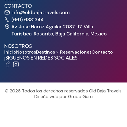
CONTACTO
info@oldbajatravels.com
(661) 6881344
Av. José Haroz Aguilar 2087-17, Villa
Turística, Rosarito, Baja California, Mexico
NOSOTROS
Inicio
Nosotros
Destinos
Reservaciones
Contacto
¡SIGUENOS EN REDES SOCIALES!
© 2026 Todos los derechos reservados Old Baja Travels.
Diseño web por Grupo Guru