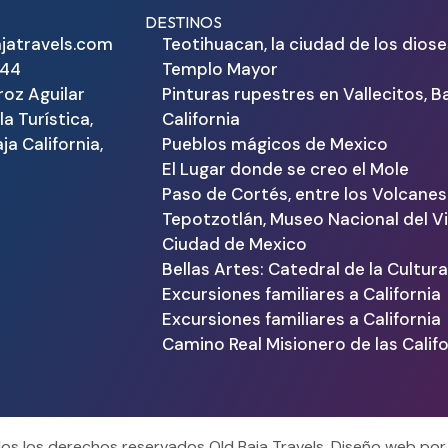
DESTINOS
jatravels.com
Teotihuacan, la ciudad de los diose
344
Templo Mayor
roz Aguilar
Pinturas rupestres en Vallecitos, B
la Turística,
California
ja California,
Pueblos mágicos de Mexico
El Lugar donde se creo el Mole
Paso de Cortés, entre los Volcanes
Tepotzotlán, Museo Nacional del Vi
Ciudad de Mexico
Bellas Artes: Catedral de la Cultur
Excursiones familiares a California
Excursiones familiares a California
Camino Real Misionero de las Calif
s los derechos reservados Old Baja Travels. Diseño web po