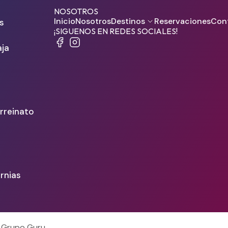
NOSOTROS
Inicio
Nosotros
Destinos
Reservaciones
Con
s
¡SIGUENOS EN REDES SOCIALES!
aja
rreinato
a
ornias
r Grupo Guru