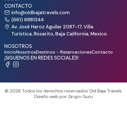
CONTACTO
info@oldbajatravels.com
(661) 6881344
Av. José Haroz Aguilar 2087-17, Villa
Turística, Rosarito, Baja California, Mexico
NOSOTROS
Inicio
Nosotros
Destinos
Reservaciones
Contacto
¡SIGUENOS EN REDES SOCIALES!
© 2026 Todos los derechos reservados Old Baja Travels.
Diseño web por Grupo Guru