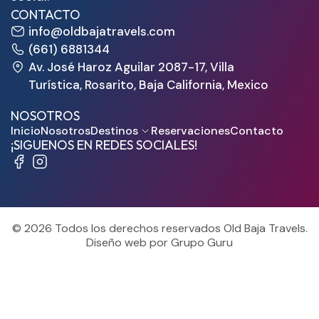
CONTACTO
info@oldbajatravels.com
(661) 6881344
Av. José Haroz Aguilar 2087-17, Villa
Turística, Rosarito, Baja California, Mexico
NOSOTROS
Inicio
Nosotros
Destinos
Reservaciones
Contacto
¡SIGUENOS EN REDES SOCIALES!
© 2026 Todos los derechos reservados Old Baja Travels.
Diseño web por Grupo Guru