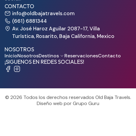
CONTACTO
info@oldbajatravels.com
(661) 6881344
Av. José Haroz Aguilar 2087-17, Villa
Turística, Rosarito, Baja California, Mexico
NOSOTROS
Inicio
Nosotros
Destinos
Reservaciones
Contacto
¡SIGUENOS EN REDES SOCIALES!
© 2026 Todos los derechos reservados Old Baja Travels.
Diseño web por Grupo Guru