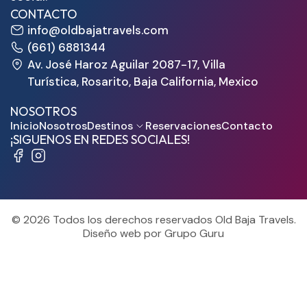
CONTACTO
info@oldbajatravels.com
(661) 6881344
Av. José Haroz Aguilar 2087-17, Villa
Turística, Rosarito, Baja California, Mexico
NOSOTROS
Inicio
Nosotros
Destinos
Reservaciones
Contacto
¡SIGUENOS EN REDES SOCIALES!
© 2026 Todos los derechos reservados Old Baja Travels.
Diseño web por Grupo Guru