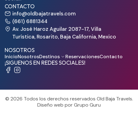
CONTACTO
info@oldbajatravels.com
(661) 6881344
Av. José Haroz Aguilar 2087-17, Villa
Turística, Rosarito, Baja California, Mexico
NOSOTROS
Inicio
Nosotros
Destinos
Reservaciones
Contacto
¡SIGUENOS EN REDES SOCIALES!
© 2026 Todos los derechos reservados Old Baja Travels.
Diseño web por Grupo Guru