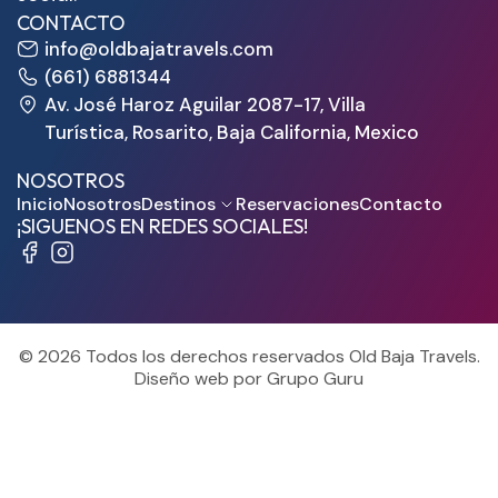
CONTACTO
info@oldbajatravels.com
(661) 6881344
Av. José Haroz Aguilar 2087-17, Villa
Turística, Rosarito, Baja California, Mexico
NOSOTROS
Inicio
Nosotros
Destinos
Reservaciones
Contacto
¡SIGUENOS EN REDES SOCIALES!
© 2026 Todos los derechos reservados Old Baja Travels.
Diseño web por Grupo Guru