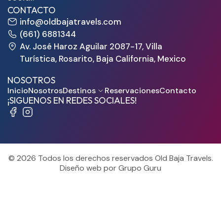
CONTACTO
info@oldbajatravels.com
(661) 6881344
Av. José Haroz Aguilar 2087-17, Villa
Turística, Rosarito, Baja California, Mexico
NOSOTROS
Inicio
Nosotros
Destinos
Reservaciones
Contacto
¡SIGUENOS EN REDES SOCIALES!
© 2026 Todos los derechos reservados Old Baja Travels.
Diseño web por Grupo Guru