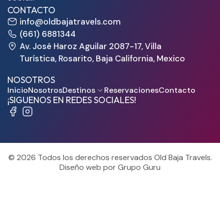
CONTACTO
info@oldbajatravels.com
(661) 6881344
Av. José Haroz Aguilar 2087-17, Villa
Turística, Rosarito, Baja California, Mexico
NOSOTROS
Inicio
Nosotros
Destinos
Reservaciones
Contacto
¡SIGUENOS EN REDES SOCIALES!
© 2026 Todos los derechos reservados Old Baja Travels.
Diseño web por Grupo Guru