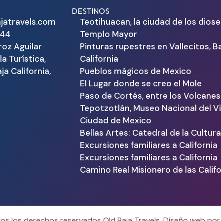
DESTINOS
jatravels.com
Teotihuacan, la ciudad de los diose
344
Templo Mayor
roz Aguilar
Pinturas rupestres en Vallecitos, B
la Turística,
California
ja California,
Pueblos mágicos de Mexico
El Lugar donde se creo el Mole
Paso de Cortés, entre los Volcanes
Tepotzotlán, Museo Nacional del Vi
Ciudad de Mexico
Bellas Artes: Catedral de la Cultur
Excursiones familiares a California
Excursiones familiares a California
Camino Real Misionero de las Calif
s los derechos reservados Old Baja Travels. Diseño web po