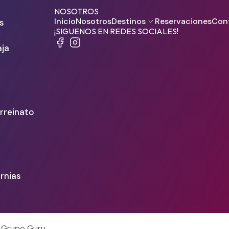
NOSOTROS
Inicio
Nosotros
Destinos
Reservaciones
Con
s
¡SIGUENOS EN REDES SOCIALES!
aja
rreinato
a
ornias
r Grupo Guru