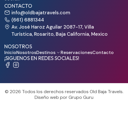
CONTACTO
info@oldbajatravels.com
(661) 6881344
Av. José Haroz Aguilar 2087-17, Villa
Turística, Rosarito, Baja California, Mexico
NOSOTROS
Inicio
Nosotros
Destinos
Reservaciones
Contacto
¡SIGUENOS EN REDES SOCIALES!
© 2026 Todos los derechos reservados Old Baja Travels.
Diseño web por Grupo Guru